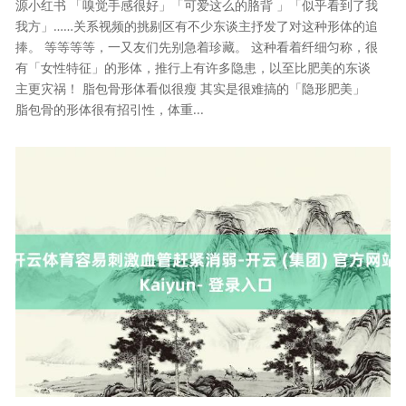
源小红书 「嗅觉手感很好」「可爱这么的胳背 」「似乎看到了我
我方」……关系视频的挑剔区有不少东谈主抒发了对这种形体的追
捧。 等等等等，一又友们先别急着珍藏。 这种看着纤细匀称，很
有「女性特征」的形体，推行上有许多隐患，以至比肥美的东谈
主更灾祸！ 脂包骨形体看似很瘦 其实是很难搞的「隐形肥美」
脂包骨的形体很有招引性，体重...