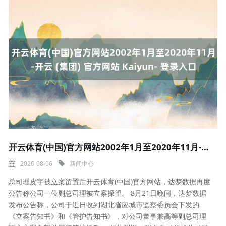
开云体育(中国)官方网站2002年1月至2020年11月-开云 (集团) 官方网站 Kaiyun- 登录入口
2026-08-06
新闻中心
总司理皮宇被立案留置后开云体育(中国)官方网站，达梦数据再度
公告称公司一位副总司理被立案探望。 8月21日晚间，达梦数据
发布公告称，公司于近日收到湖北省应城市监察委员会下发的
《立案告知书》和《管护告知书》，对公司董事兼高等副总司理