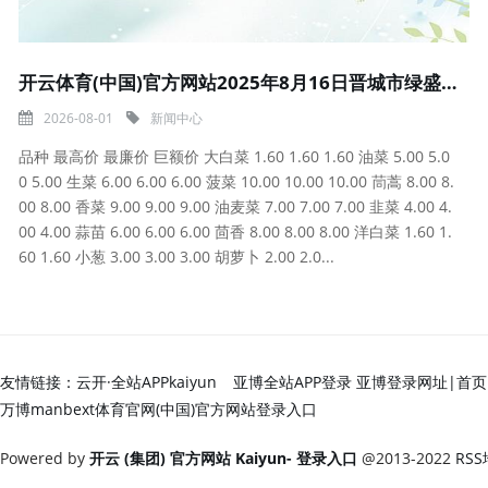
开云体育(中国)官方网站2025年8月16日晋城市绿盛农工商实业有限公司农副居品批发市集价钱行情-开云 (集团) 官方网站 Kaiyun- 登录入口
2026-08-01
新闻中心
品种 最高价 最廉价 巨额价 大白菜 1.60 1.60 1.60 油菜 5.00 5.0
0 5.00 生菜 6.00 6.00 6.00 菠菜 10.00 10.00 10.00 茼蒿 8.00 8.
00 8.00 香菜 9.00 9.00 9.00 油麦菜 7.00 7.00 7.00 韭菜 4.00 4.
00 4.00 蒜苗 6.00 6.00 6.00 茴香 8.00 8.00 8.00 洋白菜 1.60 1.
60 1.60 小葱 3.00 3.00 3.00 胡萝卜 2.00 2.0...
友情链接：
云开·全站APPkaiyun
亚博全站APP登录 亚博登录网址|首页
万博manbext体育官网(中国)官方网站登录入口
Powered by
开云 (集团) 官方网站 Kaiyun- 登录入口
@2013-2022
RS