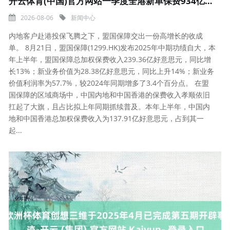
开云体育(中国)官方网站一季度全港新单保费934亿港元-开云 (集团) 官方网站 Kaiyun- 登录入口
2026-08-06
新闻中心
内地客户赴港投保飞腾之下，盟国保障交出一份高增长的收成
单。 8月21日，盟国保障(1299.HK)发布2025年中期功绩自大，本
年上半年，盟国保障总加权保费收入239.36亿好意思元，同比增
长13%；新业务价值为28.38亿好意思元，同比上升14%；新业务
价值利润率为57.7%，较2024年同期增多了3.4个百分点。 在盟
国保障的区域商场中，中国内地和中国香港的保费收入孝顺依旧
扛起了大旗，且占比拟上年同期抓续普及。本年上半年，中国内
地和中国香港总加权保费收入为137.91亿好意思元，占到其一
起...