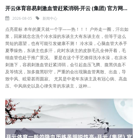
开云体育容易刺激血管赶紧消弱-开云 (集团) 官方网站 Kaiyun- 登录入口
2026-08-05
新闻中心
点亮星标 本年的夏天就一个字——热！！！ 户外走一圈，汗出如
浆，回家就念念洗个冷水澡的东谈主大有东谈主在，但等于这么
简短的愿望，也有可能引发健康不测！ 冷水澡，心脑血管大杀手
夏季燥热，东谈主也多汗，此时东谈主的皮肤毛孔全伸开着，毛
细血管也处于推广景况。 要是在这个手艺倏得洗冷水澡，在凉水
刺激下，容易刺激血管赶紧消弱，会引起血压飞腾、腹黑供血不
及等情况，加多腹黑职守，严重的会出现脑血管离散、出血，导
致中风、眩晕甚而圆寂。 尤其是中老年东谈主及有冠心病、高血
压、中风病史以及心律失常的东谈主，这种...