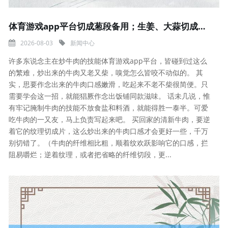
体育游戏app平台切成葱段备用；生姜、大蒜切成末；适量香干-开云 (集团) 官方网站 Kaiyun- 登录入口
2026-08-03
新闻中心
许多东说念主在炒牛肉的技能体育游戏app平台，皆碰到过这么
的繁难，炒出来的牛肉又老又柴，嗅觉怎么皆咬不动似的。 其
实，思要作念出来的牛肉口感嫩滑，吃起来不老不柴很简便。只
需要学会这一招，就能猖厥作念出饭铺同款滋味。 话未几说，惟
有牢记腌制牛肉的技能不放食盐和料酒，就能得胜一泰半。可爱
吃牛肉的一又友，马上负责写起来吧。 买回家的清新牛肉，要逆
着它的纹理切成片，这么炒出来的牛肉口感才会更好一些，千万
别切错了。（牛肉的纤维相比粗，顺着纹欢跃影响它的口感，拦
阻易嚼烂；逆着纹理，或者把省略的纤维切段，更...