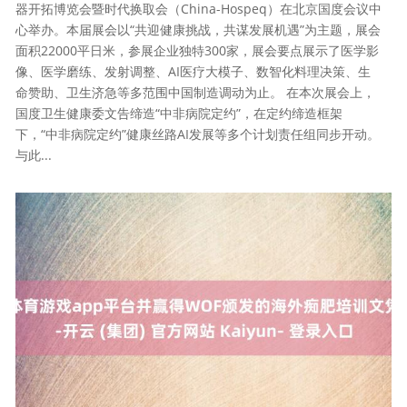
器开拓博览会暨时代换取会（China-Hospeq）在北京国度会议中
心举办。本届展会以“共迎健康挑战，共谋发展机遇”为主题，展会
面积22000平日米，参展企业独特300家，展会要点展示了医学影
像、医学磨练、发射调整、AI医疗大模子、数智化料理决策、生
命赞助、卫生济急等多范围中国制造调动为止。 在本次展会上，
国度卫生健康委文告缔造“中非病院定约”，在定约缔造框架
下，“中非病院定约”健康丝路AI发展等多个计划责任组同步开动。
与此...