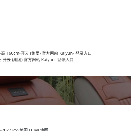
0cm-开云 (集团) 官方网站 Kaiyun- 登录入口
(集团) 官方网站 Kaiyun- 登录入口
-2022
RSS地图
HTML地图