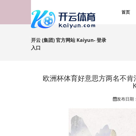
首页
开云 (集团) 官方网站 Kaiyun- 登录
入口
欧洲杯体育好意思方两名不肯清
发布日期：2