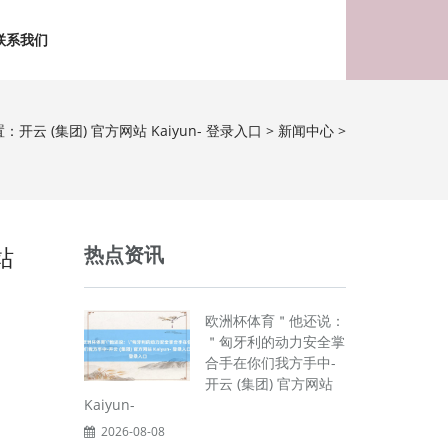
联系我们
置：
开云 (集团) 官方网站 Kaiyun- 登录入口
>
新闻中心
>
站
热点资讯
欧洲杯体育＂他还说：
＂匈牙利的动力安全掌
合手在你们我方手中-
开云 (集团) 官方网站
Kaiyun-
2026-08-08