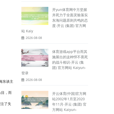
开yun体育网中方坚握
并死力于全面灵验落实
东海问题原则共鸣的态
度-开云 (集团) 官方网
站 Kaiy
2026-08-08
体育游戏app平台而其
施展出的这种悍不畏死
的战斗相识-开云 (集
团) 官方网站 Kaiyun-
登录
2026-08-08
诲东谈主
条目，而
开云体育(中国)官方网
站2002年1月至2020
灌注了失
年11月-开云 (集团) 官
方网站 Kaiyun-