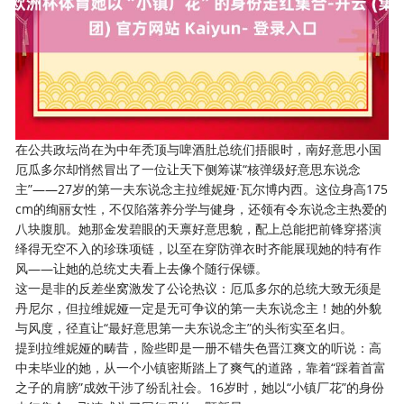
在公共政坛尚在为中年秃顶与啤酒肚总统们捂眼时，南好意思小国
厄瓜多尔却悄然冒出了一位让天下侧筹谋“核弹级好意思东说念
主”——27岁的第一夫东说念主拉维妮娅·瓦尔博内西。这位身高175
cm的绚丽女性，不仅陷落养分学与健身，还领有令东说念主热爱的
八块腹肌。她那金发碧眼的天禀好意思貌，配上总能把前锋穿搭演
绎得无空不入的珍珠项链，以至在穿防弹衣时齐能展现她的特有作
风——让她的总统丈夫看上去像个随行保镖。
这一是非的反差坐窝激发了公论热议：厄瓜多尔的总统大致无须是
丹尼尔，但拉维妮娅一定是无可争议的第一夫东说念主！她的外貌
与风度，径直让“最好意思第一夫东说念主”的头衔实至名归。
提到拉维妮娅的畴昔，险些即是一册不错失色晋江爽文的听说：高
中未毕业的她，从一个小镇密斯踏上了爽气的道路，靠着“踩着首富
之子的肩膀”成效干涉了纷乱社会。16岁时，她以“小镇厂花”的身份