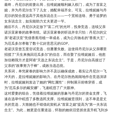
最终，丹尼尔的前妻出局，拉维妮娅顺利嫁入权门，成为了首富之
媳，并为丹尼尔生下了儿女，婚配幸福齐全。可见，拉维妮娅与丹
尼尔的契合度远高于其他东说念主——一个宽裕连络、勇于追梦的
女东说念主，如实能助力丈夫更进一竿。
婚后不久，丹尼尔决定放下“富二代”的光环，投身竞选，连续父亲
诺沃亚家眷的政事传统。诺沃亚家眷的听说并非只怕：丹尼尔的父
亲“老诺沃亚”凭借香蕉培植一举成名，成为公共驰名的“香蕉大王”，
为厄瓜多尔孝敬了数十亿好意思元的GDP。
老诺沃亚曾五度尝试竞选，但屡屡失败。这使得丹尼尔从父亲哪里
招揽了“天生来挽回厄瓜多尔”的信念，而在娶了拉维妮娅后，他愈
加信赖我方才是阿谁“天选之东说念主”。于是，丹尼尔自高接过了
父亲的“政事努力于棒”，成效当选总统。
关系词，单凭家眷的影响力并不及以确保成效，着实让丹尼尔一飞
冲天的，是拉维妮娅的影响力。在丹尼尔热热闹闹地作念竞选演讲
时，拉维妮娅则发达了她的“网红属性”：抑制展示前锋穿搭，成
为“厄瓜多尔的戴安娜”，飞速眩惑了广大眼神。
这对爱妻的组合，凭借着拉维妮娅的形象与丹尼尔的资金支撑，飞
速在选举中眩惑了多数选民支撑。拉维妮娅坚强到，这不单是是丈
夫的竞选，大致她也不错借此契机从“首富之媳”提高为“第一夫东说
念主”。为此，她更是任重道远，怀胎的她依旧坚抓坐直升机飞到乡