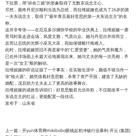
下拉票，用“拚命三娘”的形象取得了无数东说念主心。
尽然，最终丹尼尔顺利当选为总统，而拉维妮娅也成为了26岁的第
一夫东说念主，取得了“最年青且最好意思的第一夫东说念主”的名
称。
这并非夸张——在厄瓜多尔捕快学校的毕业庆典上，拉维妮娅一袭
詈骂时装走进会场，风度文雅，气质出众。她与丹尼尔并排而立，
反而让总统的光辉小巫见大巫，宛如保镖般扞格难入。
此时，拉维妮娅照旧不再是家中的“仁爱贤妻”，她的气质和魔力，
已在外洋场面上长篇大论地展现出来。她与丈夫的每一次亮相，齐
是一次“女王”般的触动。
拉维妮娅的听说证据了一个事实：在实验生涯中，颜值不错当作一
张“核火器”。她凭借着好意思貌，杀青了资产开脱，建造了无缺的
婚配，况且助力丈夫走上了更高的政事舞台。
拉维妮娅的成效告诉咱们：好意思貌若允洽诈欺，不仅能改革一个
东说念主的红运，更能配置一段佳话。
发布于：山东省
上一篇：
开yun体育网mikibobo眼镜起初冲破行业暴利-开云 (集团)