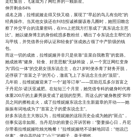
走红集合，飞速成为了网红界的一颗新星。
伸开剩余84%
成名之路，拉维妮娅走得又快又稳，展现了“早起的鸟儿有虫吃”的
经典操作。当其他女孩还在纠结投诚裤腿该卷几圈时，她照旧瞻念
察了外交平台的流量密码，在Ins上把我方打形成了“真东说念主芭
比”。她以健身博主的身份眩惑多数粉丝，晒出了令东说念主帮忙的
马甲线，并凭借养分师认证和轻食扩张成效占领了中产阶级的钱
包。
而这一切的成效，拉维妮娅并非只是依靠“韭菜自我教育”的套路。
她成效将“健身、轻食、好意思貌”无缺斡旋，从一个宽泛网红变身
为“四位一体”的交易女强东说念主，在21岁时便杀青了财务开脱，
还俘获了“首富之子”的芳心，澈底飞上了东说念主生的“顶层”。
几年前，拉维妮娅迎来了一个“超等订单”——匡助厄瓜多尔首富之
子丹尼尔·诺沃亚减肥。在短短三个月里，她凭借专科的健身时代将
体重200斤的土豪男孩变成了超脱的型男。而这么的“健身教授”和学
员之间的擦枪走火，成了拉维妮娅东说念主生新篇章的开动——她
振振有词地成为了“首富之子的爱东说念主”。
好多东说念主大致以为，拉维妮娅的这段历史会成为她的“斑点”，
但事实远非如斯。当丹尼尔的前妻公开诉苦称：“娶妻操心日，丹尼
尔带着拉维妮娅吃烛光晚餐！”拉维妮娅绝不谅解地回话：“他说已
仳离”，便自高扔掉了“小三”的帽子，毫无惘然。